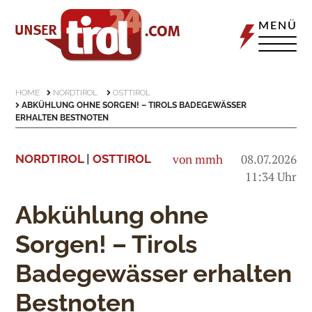
MENÜ
HOME
NORDTIROL
OSTTIROL
ABKÜHLUNG OHNE SORGEN! – TIROLS BADEGEWÄSSER
ERHALTEN BESTNOTEN
von mmh
08.07.2026
NORDTIROL
|
OSTTIROL
11:34 Uhr
Abkühlung ohne
Sorgen! – Tirols
Badegewässer erhalten
Bestnoten