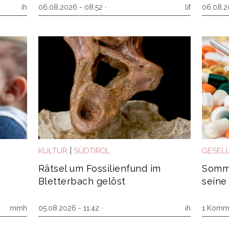
ih
06.08.2026 - 08:52 ·
lif
06.08.2
|
KULTUR
SÜDTIROL
GESEL
Rätsel um Fossilienfund im
Somme
Bletterbach gelöst
seine
mmh
05.08.2026 - 11:42 ·
ih
1 Komm