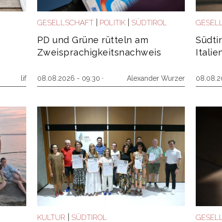
|
|
GESELLSCHAFT
POLITIK
SÜDTIROL
GESEL
PD und Grüne rütteln am
Südtir
Zweisprachigkeitsnachweis
Itali
lif
08.08.2026 - 09:30 ·
Alexander Wurzer
08.08.2
|
KULTUR
SÜDTIROL
GESEL