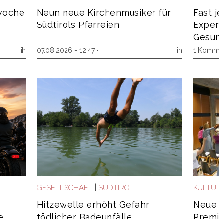
ewoche
Neun neue Kirchenmusiker für
Fast 
Südtirols Pfarreien
Exper
Gesun
ih
07.08.2026 - 12:47 ·
ih
1 Komm
|
GESELLSCHAFT
SÜDTIROL
KULTU
Hitzewelle erhöht Gefahr
Neue 
e
tödlicher Badeunfälle
Premi