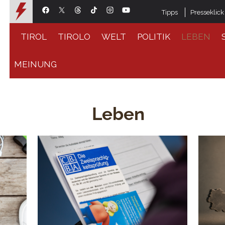
Tipps
Presseklick
TIROL
TIROLO
WELT
POLITIK
LEBEN
MEINUNG
Leben