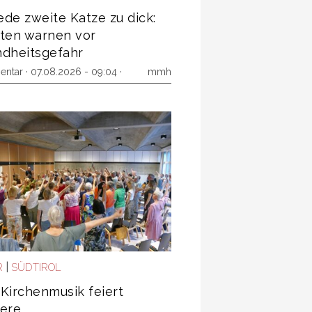
jede zweite Katze zu dick:
ten warnen vor
dheitsgefahr
entar
· 07.08.2026 - 09:04 ·
mmh
|
R
SÜDTIROL
Kirchenmusik feiert
ere