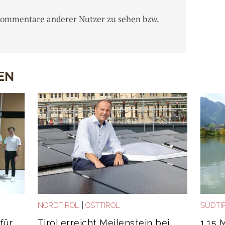
Kommentare anderer Nutzer zu sehen bzw.
EN
|
NORDTIROL
OSTTIROL
SÜDTI
für
Tirol erreicht Meilenstein bei
1,15 