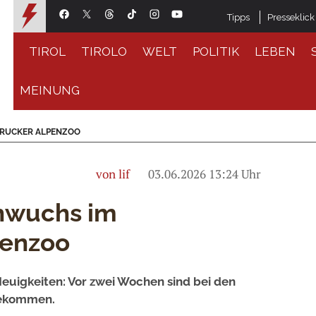
Tipps
Presseklick
TIROL
TIROLO
WELT
POLITIK
LEBEN
MEINUNG
BRUCKER ALPENZOO
von lif
03.06.2026 13:24 Uhr
hwuchs im
penzoo
Neuigkeiten: Vor zwei Wochen sind bei den
 gekommen.