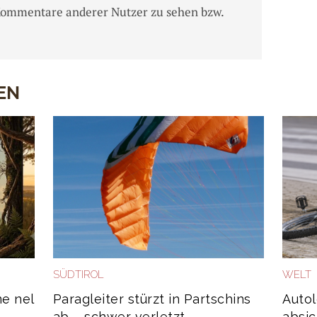
Kommentare anderer Nutzer zu sehen bzw.
EN
SÜDTIROL
WELT
me nel
Paragleiter stürzt in Partschins
Autol
ab – schwer verletzt
absic