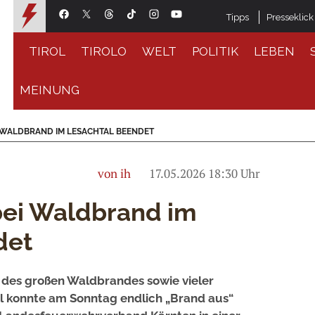
Tipps
Presseklick
TIROL
TIROLO
WELT
POLITIK
LEBEN
MEINUNG
 WALDBRAND IM LESACHTAL BEENDET
von ih
17.05.2026 18:30 Uhr
bei Waldbrand im
det
des großen Waldbrandes sowie vieler
l konnte am Sonntag endlich „Brand aus“