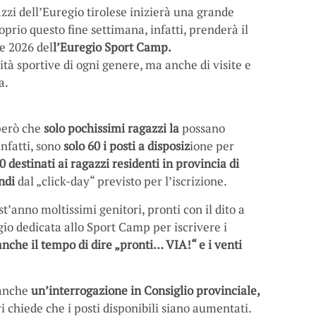
zi dell’Euregio tirolese inizierà una grande
oprio questo fine settimana, infatti, prenderà il
ne 2026 del
l’Euregio Sport Camp.
ità sportive di ogni genere, ma anche di visite e
a.
però che
solo pochissimi ragazzi la
possano
nfatti, sono
solo 60 i posti a disposiz
ione per
20 destinati ai ragazzi residenti in provincia di
ndi
dal „click-day“ previsto per l’iscrizione.
anno moltissimi genitori, pronti con il dito a
gio dedicata allo Sport Camp per iscrivere i
nche il tempo di dire „pronti… VIA!“ e i venti
 anche
un’interrogazione in Consiglio provinciale,
i chiede che i posti disponibili siano aumentati.