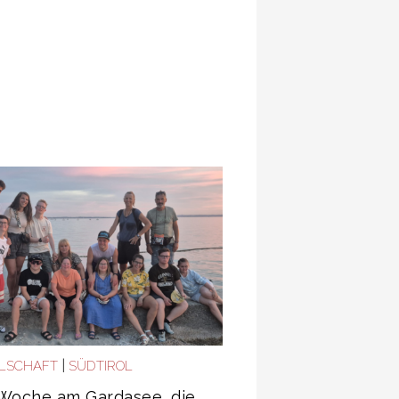
|
LSCHAFT
SÜDTIROL
 Woche am Gardasee, die