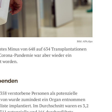
Bild: APA/dpa
chtes Minus von 648 auf 634 Transplantationen
Corona-Pandemie war aber wieder ein
ht worden.
spenden
358 verstorbene Personen als potenzielle
davon wurde zumindest ein Organ entnommen
iste implantiert. Im Durchschnitt waren es 3,2
 311 potenzielle und 166 durchgeführte