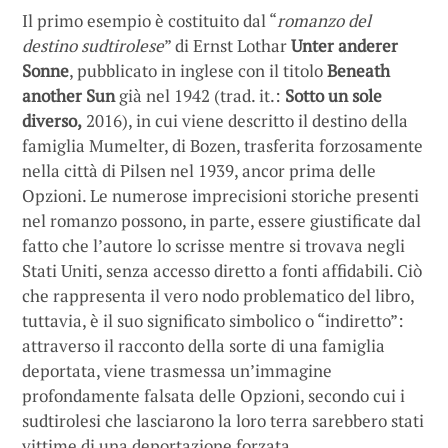
Il primo esempio è costituito dal “
romanzo del
destino sudtirolese
” di Ernst Lothar
Unter anderer
Sonne
, pubblicato in inglese con il titolo
Beneath
another Sun
già nel 1942 (trad. it.:
Sotto un sole
diverso,
2016), in cui viene descritto il destino della
famiglia Mumelter, di Bozen, trasferita forzosamente
nella città di Pilsen nel 1939, ancor prima delle
Opzioni. Le numerose imprecisioni storiche presenti
nel romanzo possono, in parte, essere giustificate dal
fatto che l’autore lo scrisse mentre si trovava negli
Stati Uniti, senza accesso diretto a fonti affidabili. Ciò
che rappresenta il vero nodo problematico del libro,
tuttavia, è il suo significato simbolico o “indiretto”:
attraverso il racconto della sorte di una famiglia
deportata, viene trasmessa un’immagine
profondamente falsata delle Opzioni, secondo cui i
sudtirolesi che lasciarono la loro terra sarebbero stati
vittime di una deportazione forzata.