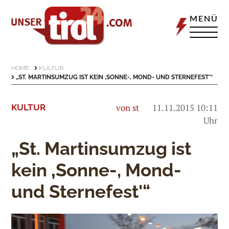
MENÜ
HOME
KULTUR
„ST. MARTINSUMZUG IST KEIN ‚SONNE-, MOND- UND STERNEFEST'“
von st
11.11.2015 10:11
KULTUR
Uhr
„St. Martinsumzug ist
kein ‚Sonne-, Mond-
und Sternefest'“