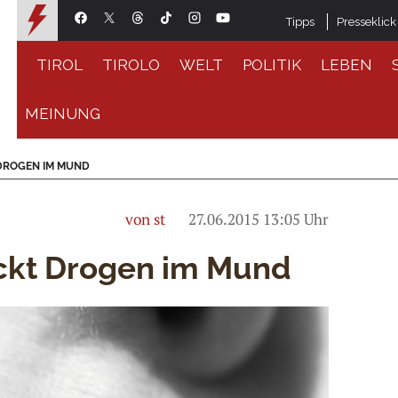
Tipps
Presseklick
TIROL
TIROLO
WELT
POLITIK
LEBEN
MEINUNG
DROGEN IM MUND
von st
27.06.2015 13:05 Uhr
eckt Drogen im Mund