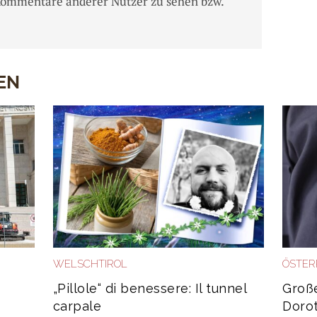
Kommentare anderer Nutzer zu sehen bzw.
EN
WELSCHTIROL
ÖSTER
„Pillole“ di benessere: Il tunnel
Große
carpale
Dorot