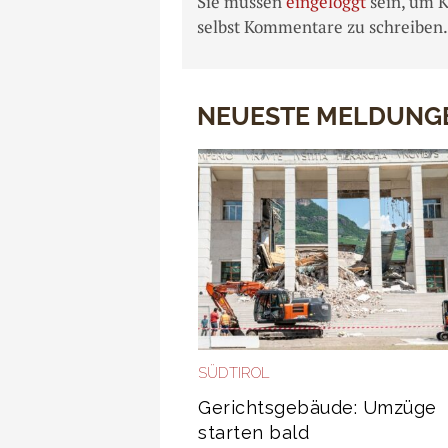
Sie müssen
eingeloggt
sein, um 
selbst Kommentare zu schreiben.
NEUESTE MELDUNG
SÜDTIROL
Gerichtsgebäude: Umzüge
starten bald