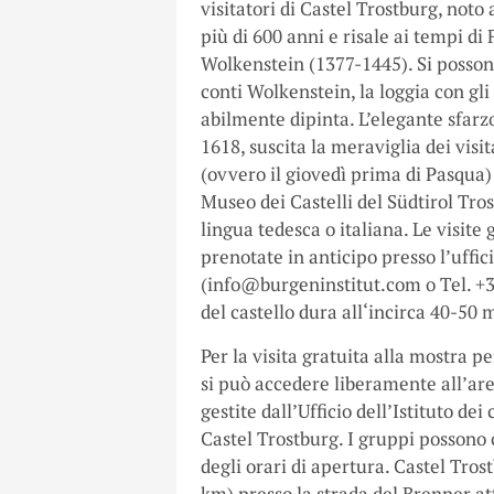
visitatori di Castel Trostburg, noto
più di 600 anni e risale ai tempi di
Wolkenstein (1377-1445). Si possono
conti Wolkenstein, la loggia con gli
abilmente dipinta. L’elegante sfarz
1618, suscita la meraviglia dei visit
(ovvero il giovedì prima di Pasqua)
Museo dei Castelli del Südtirol Tros
lingua tedesca o italiana. Le visite
prenotate in anticipo presso l’ufficio
(info@burgeninstitut.com o Tel. +39
del castello dura all‘incirca 40-50 
Per la visita gratuita alla mostra p
si può accedere liberamente all’area
gestite dall’Ufficio dell’Istituto de
Castel Trostburg. I gruppi possono ch
degli orari di apertura. Castel Tros
km) presso la strada del Brenner a