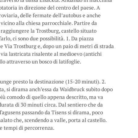
tatoria in direzione del centro del paese. A
roviaria, delle fermate dell’autobus e anche
 vicino alla chiesa parrocchiale. Partire da
raggiungere la Trostburg, castello situato
arlo, ci sono due possibilità. 1. Da piazza
 Via Trostburg e, dopo un paio di metri di strada
 via lastricata risalente al medioevo (antichi
lo attraverso un bosco di latifoglie.
giunge presto la destinazione (15-20 minuti). 2.
ata, si dirama anch’essa da Waidbruck subito dopo
è più comodo di quello appena descritto, ma va
durata di 30 minuti circa. Dal sentiero che da
Tagusens passando da Tisens si dirama, poco
lato che, scendendo a valle, porta al castello.
e tempi di percorrenza.