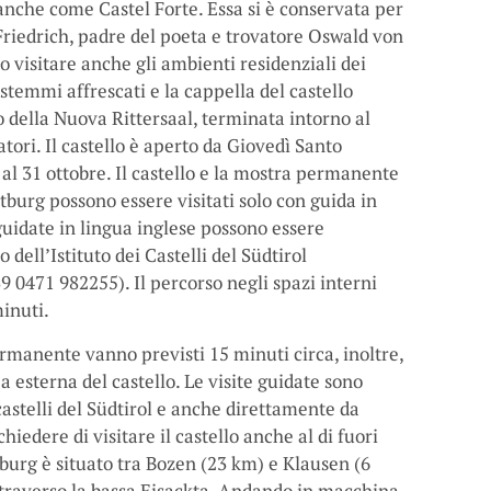
 anche come Castel Forte. Essa si è conservata per
 Friedrich, padre del poeta e trovatore Oswald von
 visitare anche gli ambienti residenziali dei
 stemmi affrescati e la cappella del castello
o della Nuova Rittersaal, terminata intorno al
atori. Il castello è aperto da Giovedì Santo
 al 31 ottobre. Il castello e la mostra permanente
tburg possono essere visitati solo con guida in
 guidate in lingua inglese possono essere
 dell’Istituto dei Castelli del Südtirol
 0471 982255). Il percorso negli spazi interni
minuti.
ermanente vanno previsti 15 minuti circa, inoltre,
 esterna del castello. Le visite guidate sono
i castelli del Südtirol e anche direttamente da
iedere di visitare il castello anche al di fuori
tburg è situato tra Bozen (23 km) e Klausen (6
ttraverso la bassa Eisackta. Andando in macchina