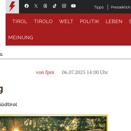
Tipps
Presseklick
TIROL
TIROLO
WELT
POLITIK
LEBEN
MEINUNG
RG
von fpm
06.07.2025 14:00 Uhr
g
Südtirol