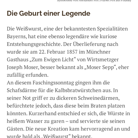
Symbolbild von Alexander Fox | PlaNet Fox auf Pixabay
Die Geburt einer Legende
Die Weißwurst, eine der bekanntesten Spezialitäten
Bayerns, hat eine ebenso legendäre wie kuriose
Entstehungsgeschichte. Der Überlieferung nach
wurde sie am 22. Februar 1857 im Münchner
Gasthaus „Zum Ewigen Licht“ von Wirtsmetzger
Joseph Moser, besser bekannt als „Moser Sepp“, eher
zufällig erfunden.
An diesem Faschingssonntag gingen ihm die
Schafsdärme für die Kalbsbratwürstchen aus. In
seiner Not griff er zu dickeren Schweinedärmen,
befürchtete jedoch, dass diese beim Braten platzen
könnten. Kurzerhand entschied er sich, die Würste in
heißem Wasser zu garen – und servierte sie seinen
Gästen. Die neue Kreation kam hervorragend an und
wurde bald als „Weißwurst“ bekannt.