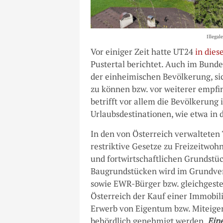
Illegal
Vor einiger Zeit hatte UT24
in dies
Pustertal berichtet. Auch im Bunde
der einheimischen Bevölkerung, sic
zu können bzw. vor weiterer empf
betrifft vor allem die Bevölkerung
Urlaubsdestinationen, wie etwa in 
In den von Österreich verwalteten T
restriktive Gesetze zu Freizeitwoh
und fortwirtschaftlichen Grundst
Baugrundstücken wird im Grundverk
sowie EWR-Bürger bzw. gleichgeste
Österreich der Kauf einer Immobil
Erwerb von Eigentum bzw. Miteige
behördlich genehmigt werden.
Ein