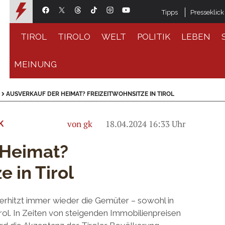
Tipps
Presseklick
TIROL
TIROLO
WELT
POLITIK
LEBEN
MEINUNG
AUSVERKAUF DER HEIMAT? FREIZEITWOHNSITZE IN TIROL
von gk
18.04.2024 16:33 Uhr
K
 Heimat?
e in Tirol
erhitzt immer wieder die Gemüter – sowohl in
irol. In Zeiten von steigenden Immobilienpreisen