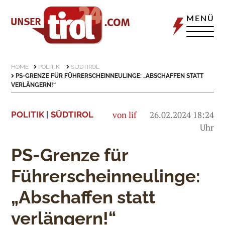
MENÜ
HOME
POLITIK
SÜDTIROL
PS-GRENZE FÜR FÜHRERSCHEINNEULINGE: „ABSCHAFFEN STATT
VERLÄNGERN!“
von lif
26.02.2024 18:24
POLITIK
|
SÜDTIROL
Uhr
PS-Grenze für
Führerscheinneulinge:
„Abschaffen statt
verlängern!“