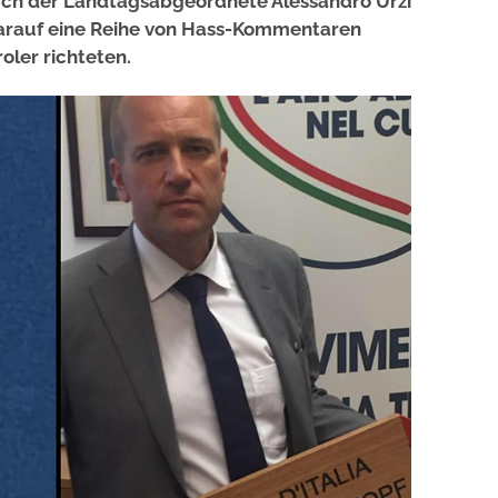
auch der Landtagsabgeordnete Alessandro Urzí
darauf eine Reihe von Hass-Kommentaren
roler richteten.