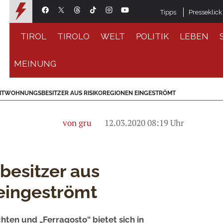
Tipps
Presseklick
TIROL
TIROLO
WELT
POLITIK
LEBEN
MEINUNG
ITWOHNUNGSBESITZER AUS RISIKOREGIONEN EINGESTRÖMT
von gru
12.03.2020 08:19 Uhr
esitzer aus
eingeströmt
hten und „Ferragosto“ bietet sich in