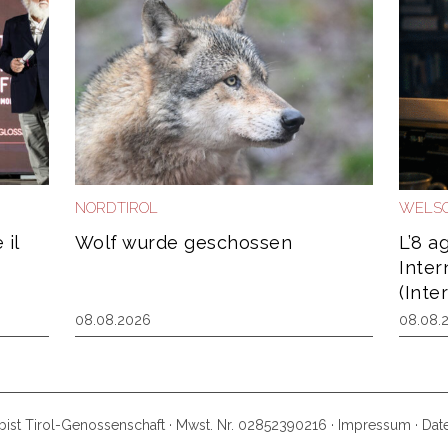
NORDTIROL
WELSC
 il
Wolf wurde geschossen
L’8 a
Inter
(Inte
08.08.2026
08.08.
ist Tirol-Genossenschaft · Mwst. Nr. 02852390216 ·
Impressum
·
Dat