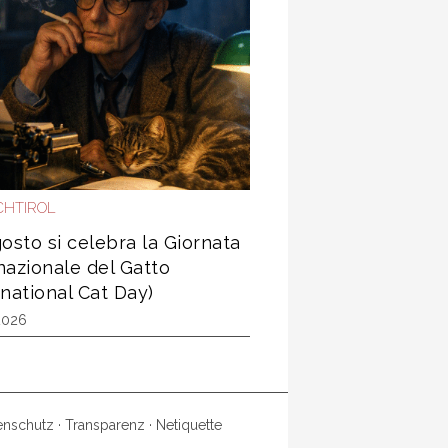
HTIROL
gosto si celebra la Giornata
nazionale del Gatto
rnational Cat Day)
2026
enschutz
·
Transparenz
·
Netiquette