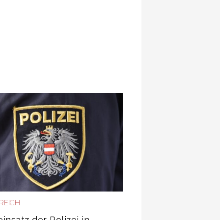
REICH
insatz der Polizei in