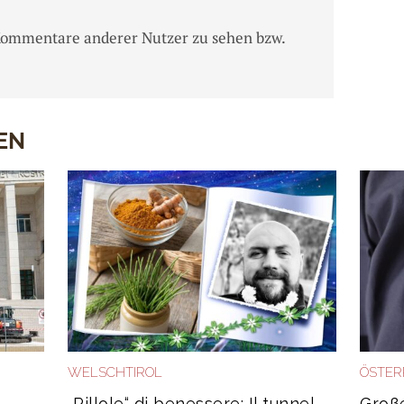
Kommentare anderer Nutzer zu sehen bzw.
EN
WELSCHTIROL
ÖSTER
„Pillole“ di benessere: Il tunnel
Große