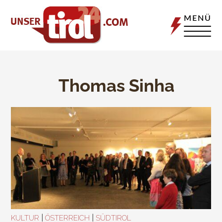
MENÜ
Thomas Sinha
|
|
KULTUR
ÖSTERREICH
SÜDTIROL