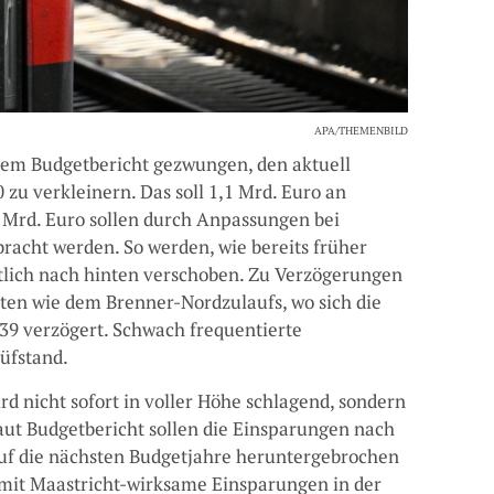
APA/THEMENBILD
 dem Budgetbericht gezwungen, den aktuell
zu verkleinern. Das soll 1,1 Mrd. Euro an
 Mrd. Euro sollen durch Anpassungen bei
acht werden. So werden, wie bereits früher
itlich nach hinten verschoben. Zu Verzögerungen
en wie dem Brenner-Nordzulaufs, wo sich die
039 verzögert. Schwach frequentierte
üfstand.
d nicht sofort in voller Höhe schlagend, sondern
Laut Budgetbericht sollen die Einsparungen nach
Auf die nächsten Budgetjahre heruntergebrochen
damit Maastricht-wirksame Einsparungen in der