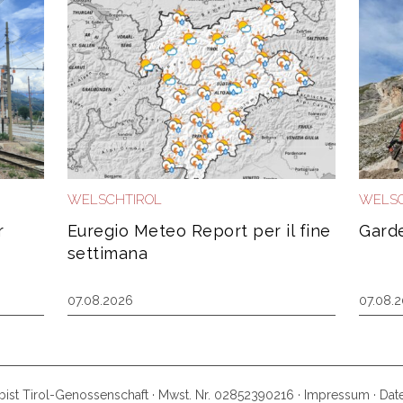
WELSCHTIROL
WELSC
r
Euregio Meteo Report per il fine
Garde
settimana
07.08.2026
07.08.
ist Tirol-Genossenschaft · Mwst. Nr. 02852390216 ·
Impressum
·
Dat