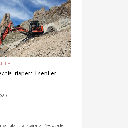
HTIROL
ccia, riaperti i sentieri
2026
enschutz
·
Transparenz
·
Netiquette