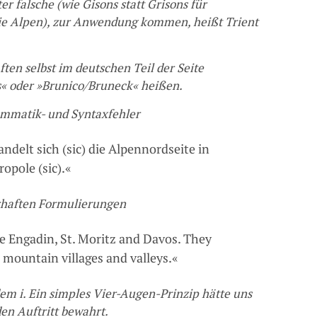
 falsche (wie Gisons statt Grisons für
die Alpen), zur Anwendung kommen, heißt Trient
ften selbst im deutschen Teil der Seite
s« oder »Brunico/Bruneck« heißen.
ammatik- und Syntaxfehler
delt sich (sic) die Alpennordseite in
opole (sic).«
erhaften Formulierungen
re Engadin, St. Moritz and Davos. They
 mountain villages and valleys.«
em i. Ein simples Vier-Augen-Prinzip hätte uns
n Auftritt bewahrt.