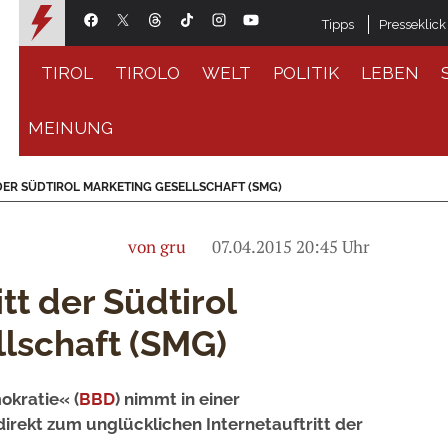
Tipps
Presseklick
TIROL
TIROLO
WELT
POLITIK
LEBEN
MEINUNG
DER SÜDTIROL MARKETING GESELLSCHAFT (SMG)
von gru
07.04.2015 20:45 Uhr
itt der Südtirol
lschaft (SMG)
okratie« (
BBD
) nimmt in einer
rekt zum unglücklichen Internetauftritt der