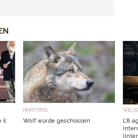
EN
NORDTIROL
WELSC
 il
Wolf wurde geschossen
L’8 a
Inter
(Inte